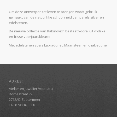
Om deze ontwerpen tot leven te brengen wordt gebruik
gemaakt van de natuurlijke schoonheid van parels,zilver en
edelstenen.
De nieuwe collectie van Rabinovich bestaat vooral uit vrolijke
en frisse voorjaarskleuren
Met edelstenen zoals Labradoriet, Maansteen en chalcedone
ADRES:
Atelier en juwelier Veenstra
Dorpsstraat 77
2712AD Zoetermeer
Tel: 079 316 3088