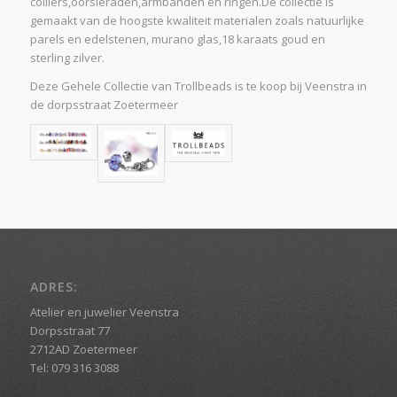
colliers,oorsieraden,armbanden en ringen.De collectie is
gemaakt van de hoogste kwaliteit materialen zoals natuurlijke
parels en edelstenen, murano glas,18 karaats goud en
sterling zilver.
Deze Gehele Collectie van Trollbeads is te koop bij Veenstra in
de dorpsstraat Zoetermeer
ADRES:
Atelier en juwelier Veenstra
Dorpsstraat 77
2712AD Zoetermeer
Tel: 079 316 3088